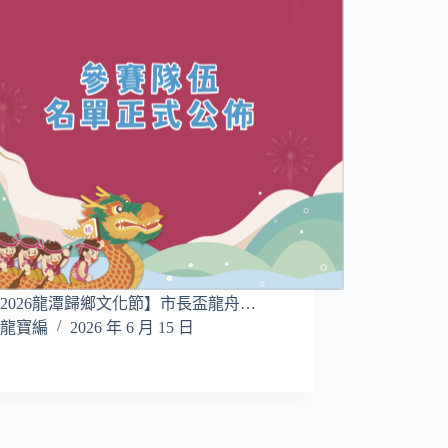
♂️ 【2026龍潭歸鄉文化節】市長盃龍舟…
龍寶編
2026 年 6 月 15 日