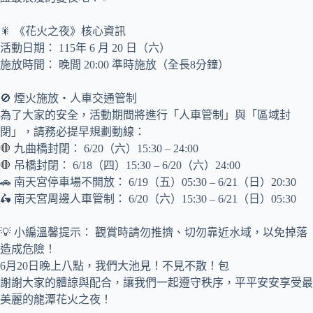
🎇 《花火之夜》核心資訊
活動日期： 115年 6 月 20 日（六）
施放時間： 晚間 20:00 準時施放（全長8分鐘）
🚫 煙火施放・人車交通管制
為了大家的安全，活動期間將進行「人車管制」與「區域封
閉」，請務必提早規劃動線：
🛑 九曲橋封閉： 6/20（六）15:30 – 24:00
🛑 吊橋封閉： 6/18（四）15:30 – 6/20（六）24:00
🚗 南天宮停車場不開放： 6/19（五）05:30 – 6/21（日）20:30
🛵 南天宮周邊人車管制： 6/20（六）15:30 – 6/21（日）05:30
💡 小編溫馨提示： 觀賞時請勿推擠、切勿靠近水域，以免掉落
造成危險！
6月20日晚上八點，我們大池見！不見不散！包
謝謝大家的體諒與配合，讓我們一起遵守秩序，平平安安享受最
美麗的龍潭花火之夜！