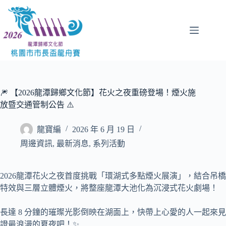
跳
至
主
要
內
容
🎆 【2026龍潭歸鄉文化節】花火之夜重磅登場！煙火施
放暨交通管制公告 ⚠️
龍寶編
2026 年 6 月 19 日
周邊資訊
,
最新消息
,
系列活動
2026龍潭花火之夜首度挑戰「環湖式多點煙火展演」，結合吊橋
特效與三層立體煙火，將整座龍潭大池化為沉浸式花火劇場！
長達 8 分鐘的璀璨光影倒映在湖面上，快帶上心愛的人一起來見
證最浪漫的夏夜吧！✨