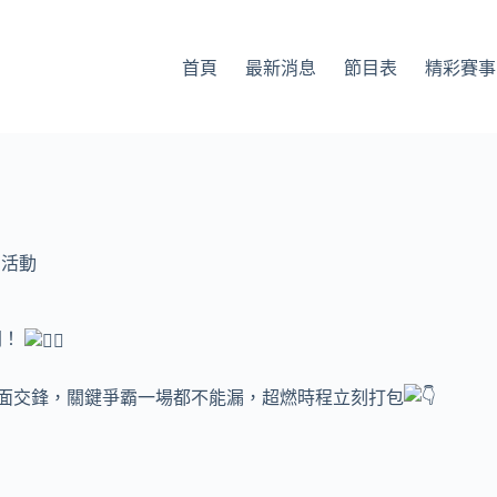
首頁
最新消息
節目表
精彩賽事
列活動
開！
強權正面交鋒，關鍵爭霸一場都不能漏，超燃時程立刻打包