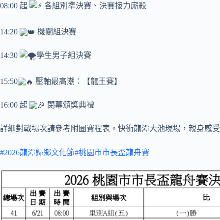
08:00 起
各組別準決賽、決賽接力廝殺
14:20
機關組決賽
14:30
學生男子組決賽
15:50
壓軸最高潮：【龍王賽】
16:00 起
閉幕頒獎典禮
詳細對戰場次請參考附圖賽程表。快衝龍潭大池現場，親身感受
#2026龍潭歸鄉文化節
#桃園市市長盃龍舟賽