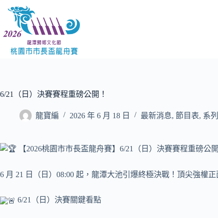
跳
至
主
要
內
容
6/21（日）決賽賽程重磅公開！
龍寶編
2026 年 6 月 18 日
最新消息
,
節目表
,
系
【2026桃園市市長盃龍舟賽】6/21（日）決賽賽程重磅公
6 月 21 日（日）08:00 起，龍潭大池引爆終極決戰！頂尖
6/21（日）決賽關鍵看點