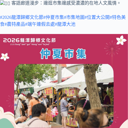
客語廊道漫步：邊逛市集邊感受濃濃的在地人文風情。
#2026龍潭歸鄉文化節
#仲夏市集
#市集地圖
#位置大公開
#特色美
食
#農特產品
#端午連假去處
#龍潭大池