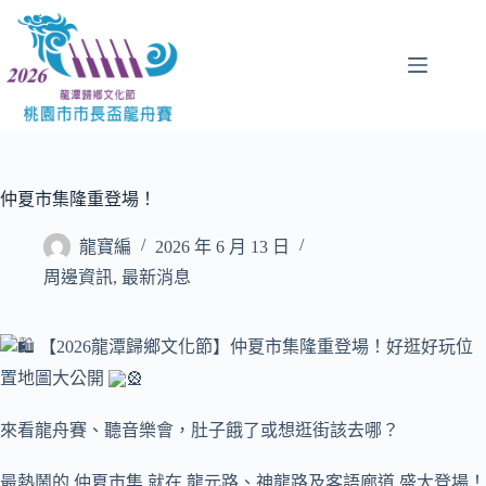
跳
至
主
要
內
容
仲夏市集隆重登場！
龍寶編
2026 年 6 月 13 日
周邊資訊
,
最新消息
【2026龍潭歸鄉文化節】仲夏市集隆重登場！好逛好玩位
置地圖大公開
來看龍舟賽、聽音樂會，肚子餓了或想逛街該去哪？
最熱鬧的 仲夏市集 就在 龍元路、神龍路及客語廊道 盛大登場！