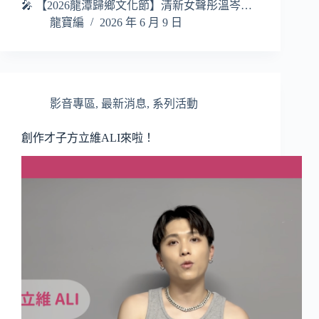
🎤 【2026龍潭歸鄉文化節】清新女聲彤溫岑…
龍寶編
2026 年 6 月 9 日
影音專區
,
最新消息
,
系列活動
創作才子方立維ALI來啦！