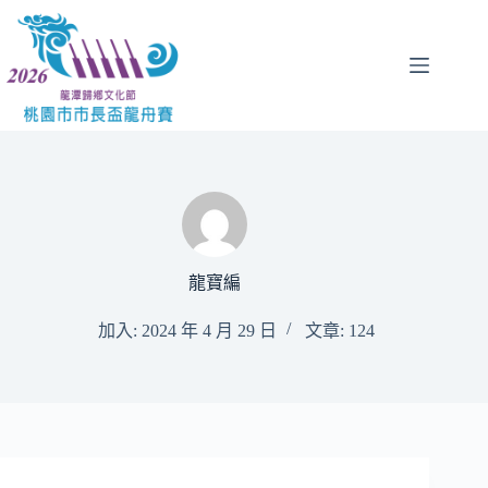
跳
至
主
要
內
容
龍寶編
加入: 2024 年 4 月 29 日
文章: 124