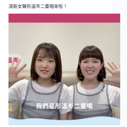
清新女聲彤溫岑二重唱來啦！