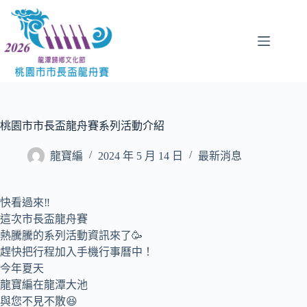
跳
至
主
要
內
容
桃園市市長盃龍舟賽系列活動介紹
龍寶編
2024 年 5 月 14 日
最新消息
快看過來‼️
這次市長盃龍舟賽
熱騰騰的系列活動資訊來了🥳
趕快把行程加入手機行事曆中！
今年夏天
龍寶編在龍潭大池
與您不見不散😆