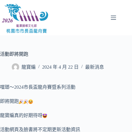
跳
至
主
要
內
容
活動即將開跑
龍寶編
2024 年 4 月 22 日
最新消息
噹瑯～2024市長盃龍舟賽暨系列活動
即將開跑
龍寶編真的好期待呀
活動網頁及臉書將不定期更新活動資訊