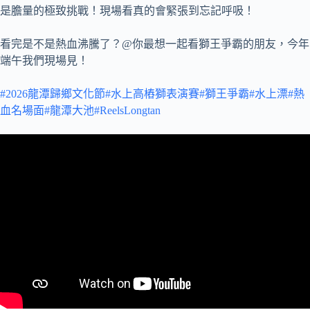
是膽量的極致挑戰！現場看真的會緊張到忘記呼吸！
看完是不是熱血沸騰了？@你最想一起看獅王爭霸的朋友，今年
端午我們現場見！
#2026龍潭歸鄉文化節
#水上高樁獅表演賽
#獅王爭霸
#水上漂
#熱
血名場面
#龍潭大池
#ReelsLongtan