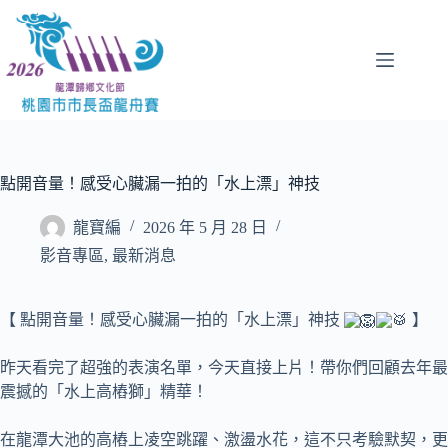
跳
至
主
要
內
容
點開音量！感受心臟漏一拍的「水上漂」神技
龍寶編
2026 年 5 月 28 日
影音專區
,
最新消息
【 點開音量！感受心臟漏一拍的「水上漂」神技
】
昨天看完了超強的表演名單，今天直接上片！帶你們回顧去年最
震撼的「水上高樁獅」精華！
在龍潭大池的高樁上凌空跳躍、激盪水花，這不只考驗默契，更