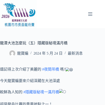
跳
至
主
要
內
容
龍潭大池怎麼玩（五）隱藏版秘境滿月橋
龍寶編
2024 年 5 月 24 日
最新消息
還記得上次介紹了美麗的
#夜間吊橋
嗎?
今天龍寶編要來介紹深藏在大池深處
較鮮為人知的
#隱藏版秘境一滿月橋
卻是龍舟比賽的重要地點之一！