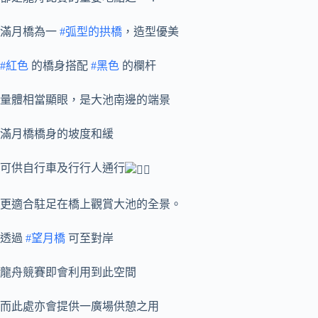
滿月橋為一
#弧型的拱橋
，造型優美
#紅色
的橋身搭配
#黑色
的欄杆
量體相當顯眼，是大池南邊的端景
滿月橋橋身的坡度和緩
可供自行車及行行人通行
更適合駐足在橋上觀賞大池的全景。
透過
#望月橋
可至對岸
龍舟競賽即會利用到此空間
而此處亦會提供一廣場供憩之用